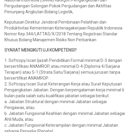
Nasional Indonesia (SKKNI) Kategori Pengangkutan dan
Pergudangan Golongan Pokok Pergudangan dan Aktifitas
Penunjang Angkutan Bidang Logistik,
Keputusan Direktur Jenderal Pembinaan Pelatihan dan
Produktivitas Kementerian Ketenagakerjaan Republik Indonesia
Nomor Kep.344/LATTAS/X/2018 Tentang Registrasi Standar
Khusus Bidang Manajemen Risiko Non Perbankan
SYARAT MENGIKUTI UJI KOMPETENSI?
1. Softcopy/scan Ijazah Pendidikan Formal minimal D-3 dengan
bersertifikasi ANAMROP, atau minimal D-4 (Diploma 4/Sarjana
Terapan) atau S-1 (Strata Satu/Sarjana) semua jurusan tanpa
bersertifikat ANAMROP.
2. Softcopy/scan Surat Keterangan Kerja atau Surat Keputusan
Pengangkatan Jabatan. Dengan berpengalaman kerja minimal 6
bulan pada salah satu kualifikasi jabatan sebagai berikut :
a. Jabatan Struktural dengan minimal Jabatan sebagai
Pengawas, atau
b. Jabatan Fungsional Keahlian dengan minimal Jabatan sebagai
Ahli Muda, atau
c. Jabatan Fungsional Keterampilan dengan minimal Jabatan
sebagai Penyelia (Penata)