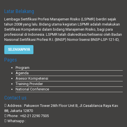
Latar Belakang
Lembaga Sertifikasi Profesi Manajemen Risiko (LSPMR) berdiri sejak
tahun 2008 yang lalu. Bidang utama kegiatan LSPMR adalah melakukan
Sertifikasi Kompetensi dalam bidang Manajemen Risiko, bagi para
profesional di Indonesia. LSPMR telah diakreditasi/terlisensi oleh Badan
Nasional Sertifikasi Profesi R.I. (BNSP) Nomor lisensi BNSP-LSP-121-ID,
SELENGKAPNYA
Pages
Program
Agenda
Asesor Kompetensi
Training Provider
National Conference
Contact us
Address : Pakuwon Tower 26th Floor Unit B, Jl.Casablanca Raya Kav.
88, Jakarta 12870
Phone : +62-21 2290 7505
Whatsapp :