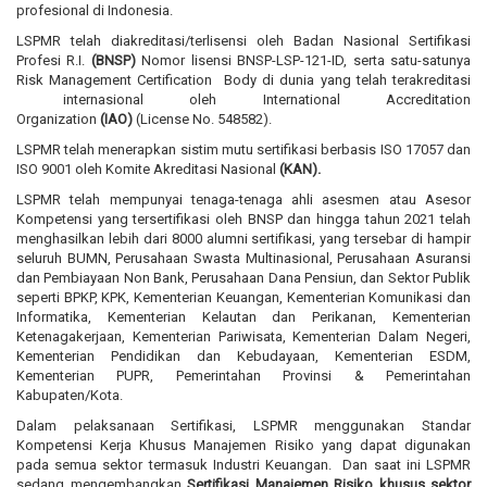
profesional di Indonesia.
LSPMR telah diakreditasi/terlisensi oleh Badan Nasional Sertifikasi
Profesi R.I.
(BNSP)
Nomor lisensi BNSP-LSP-121-ID, serta satu-satunya
Risk Management Certification Body di dunia yang telah terakreditasi
internasional oleh International Accreditation
Organization
(IAO)
(License No. 548582).
LSPMR telah menerapkan sistim mutu sertifikasi berbasis ISO 17057 dan
ISO 9001 oleh Komite Akreditasi Nasional
(KAN).
LSPMR telah mempunyai tenaga-tenaga ahli asesmen atau Asesor
Kompetensi yang tersertifikasi oleh BNSP dan hingga tahun 2021 telah
menghasilkan lebih dari 8000 alumni sertifikasi, yang tersebar di hampir
seluruh BUMN, Perusahaan Swasta Multinasional, Perusahaan Asuransi
dan Pembiayaan Non Bank, Perusahaan Dana Pensiun, dan Sektor Publik
seperti BPKP, KPK, Kementerian Keuangan, Kementerian Komunikasi dan
Informatika, Kementerian Kelautan dan Perikanan, Kementerian
Ketenagakerjaan, Kementerian Pariwisata, Kementerian Dalam Negeri,
Kementerian Pendidikan dan Kebudayaan, Kementerian ESDM,
Kementerian PUPR, Pemerintahan Provinsi & Pemerintahan
Kabupaten/Kota.
Dalam pelaksanaan Sertifikasi, LSPMR menggunakan Standar
Kompetensi Kerja Khusus Manajemen Risiko yang dapat digunakan
pada semua sektor termasuk Industri Keuangan. Dan saat ini LSPMR
sedang mengembangkan
Sertifikasi Manajemen Risiko khusus sektor