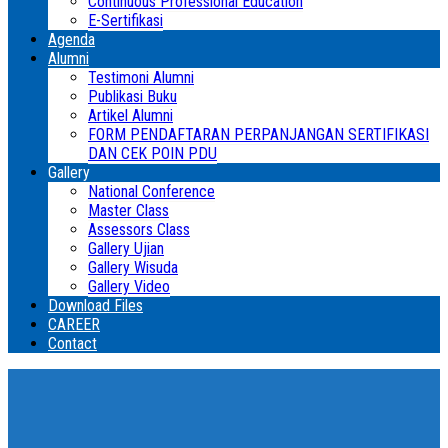
Continuous Professional Education
E-Sertifikasi
Agenda
Alumni
Testimoni Alumni
Publikasi Buku
Artikel Alumni
FORM PENDAFTARAN PERPANJANGAN SERTIFIKASI
DAN CEK POIN PDU
Gallery
National Conference
Master Class
Assessors Class
Gallery Ujian
Gallery Wisuda
Gallery Video
Download Files
CAREER
Contact