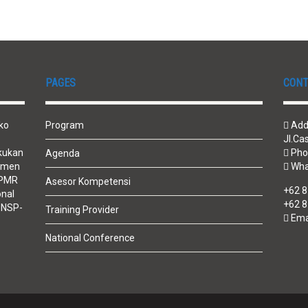
PAGES
CONT
ko
Program
Addr
Jl.Ca
kukan
Pho
Agenda
jemen
Wha
LSPMR
Asesor Kompetensi
+62 
onal
+62 
 BNSP-
Training Provider
Emai
National Conference