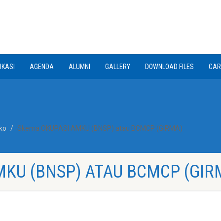
IKASI
AGENDA
ALUMNI
GALLERY
DOWNLOAD FILES
CAR
ko
Skema OKUPASI AMKU (BNSP) atau BCMCP (GIRMA)
MKU (BNSP) ATAU BCMCP (GIR